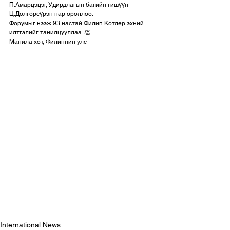
П.Амарцэцэг, Удирдлагын багийн гишүүн 
Ц.Долгорсүрэн нар ороллоо. 
Форумыг нээж 93 настай Филип Котлер эхний 
илтгэлийг танилцууллаа. 👏
Манила хот, Филиппин улс
International News