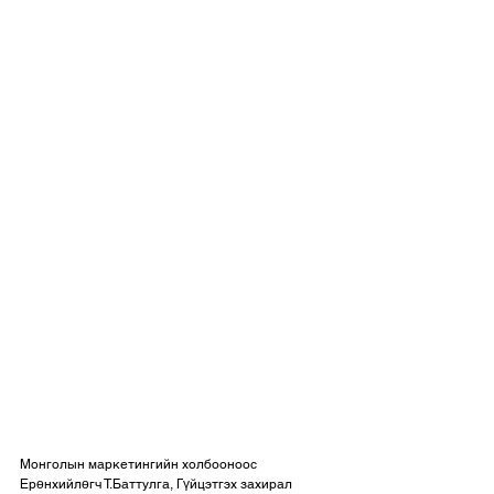
Монголын маркетингийн холбооноос 
Ерөнхийлөгч Т.Баттулга, Гүйцэтгэх захирал 