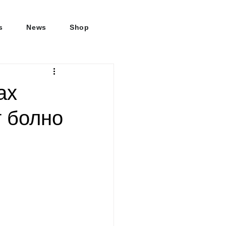
s
News
Shop
ах
т болно