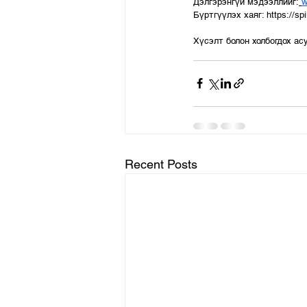
Дэлгэрэнгүй мэдээллийг:
w
Бүртгүүлэх хаяг: 
https://sp
Хүсэлт болон холбогдох ас
Recent Posts