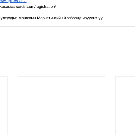
ww.spikes.asia
ikesasiaawards.com/registration/
уултуудыг Монголын Маркетингийн Холбоонд ирүүлнэ үү.