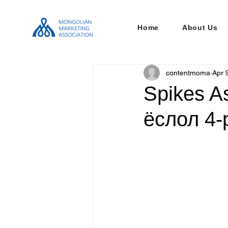
Home
About Us
contentmoma
Apr 
Spikes A
ёслол 4-