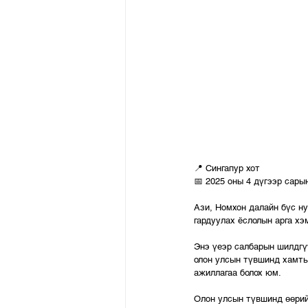
📍 Сингапур хот 
📅 2025 оны 4 дүгээр сары
Ази, Номхон далайн бүс нут
гардуулах ёслолын арга хэ
Энэ үеэр салбарын шилдгүү
олон улсын түвшинд хамтын
ажиллагаа болох юм. 
Олон улсын түвшинд өөрий