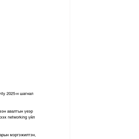
ity 2025-н шагнал 
ээн авалтын үеэр  
эх networking үйл 
арын мэргэжилтэн, 