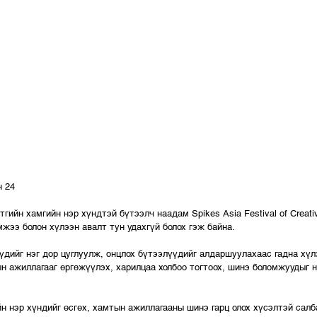
н 24
гийн хамгийн нэр хүндтэй бүтээлч наадам Spikes Asia Festival of Creativ
мжээ болон хүлээн авалт тун удахгүй болох гэж байна. 
дийг нэг дор цуглуулж, онцлох бүтээлүүдийг алдаршуулахаас гадна хүл
 ажиллагааг өргөжүүлэх, харилцаа холбоо тогтоох, шинэ боломжуудыг нэ
н нэр хүндийг өсгөх, хамтын ажиллагааны шинэ гарц олох хүсэлтэй салб