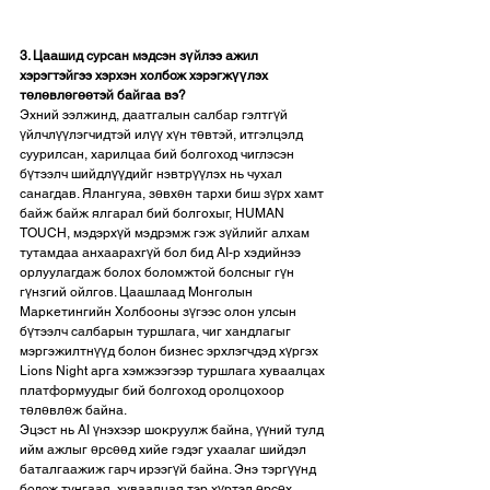
3. Цаашид сурсан мэдсэн зүйлээ ажил 
хэрэгтэйгээ хэрхэн холбож хэрэгжүүлэх 
төлөвлөгөөтэй байгаа вэ?
Эхний ээлжинд, даатгалын салбар гэлтгүй 
үйлчлүүлэгчидтэй илүү хүн төвтэй, итгэлцэлд 
суурилсан, харилцаа бий болгоход чиглэсэн 
бүтээлч шийдлүүдийг нэвтрүүлэх нь чухал 
санагдав. Ялангуяа, зөвхөн тархи биш зүрх хамт 
байж байж ялгарал бий болгохыг, HUMAN 
TOUCH, мэдэрхүй мэдрэмж гэж зүйлийг алхам 
тутамдаа анхаарахгүй бол бид AI-р хэдийнээ 
орлуулагдаж болох боломжтой болсныг гүн 
гүнзгий ойлгов. Цаашлаад Монголын 
Маркетингийн Холбооны зүгээс олон улсын 
бүтээлч салбарын туршлага, чиг хандлагыг 
мэргэжилтнүүд болон бизнес эрхлэгчдэд хүргэх 
Lions Night арга хэмжээгээр туршлага хуваалцах 
платформуудыг бий болгоход оролцохоор 
төлөвлөж байна. 
Эцэст нь AI үнэхээр шокруулж байна, үүний тулд 
ийм ажлыг өрсөөд хийе гэдэг ухаалаг шийдэл 
баталгаажиж гарч ирээгүй байна. Энэ тэргүүнд 
бодож тунгаая, хуваалцая тэр хүртэл өрсөх, 