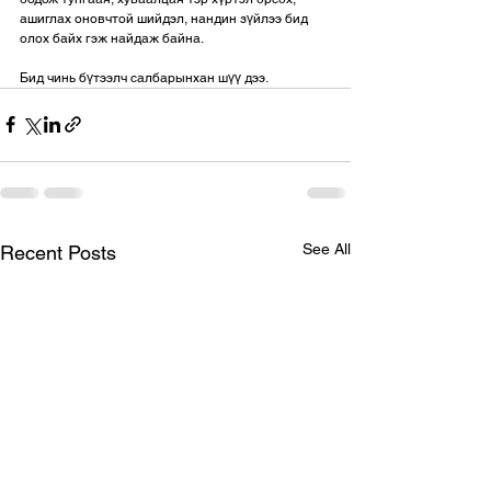
ашиглах оновчтой шийдэл, нандин зүйлээ бид 
олох байх гэж найдаж байна. 
Бид чинь бүтээлч салбарынхан шүү дээ.
See All
Recent Posts