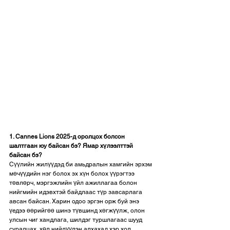
1. Cannes Lions 2025-д оролцох болсон 
шалтгаан юу байсан бэ? Ямар хүлээлттэй 
байсан бэ?
Сүүлийн жилүүдэд би амьдралын хамгийн эрхэм 
мөчүүдийн нэг болох эх хүн болох үүрэгтээ 
төвлөрч, мэргэжлийн үйл ажиллагаа болон 
нийгмийн идэвхтэй байдлаас түр завсарлага 
авсан байсан. Харин одоо эргэн орж буй энэ 
үедээ өөрийгөө шинэ түвшинд хөгжүүлж, олон 
улсын чиг хандлага, шилдэг туршлагаас шууд 
суралцах, хөл нийлүүлэн алхахад хэр хол 