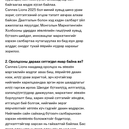
байгаагаа мэдэх хүсэл байлаа.
Cannes Lions 2025 бол миний хувьд шинэ урам 
зориг, сэтгэлгээний огцом тэлэлт авчрах алхам 
байсан. Даатгалын болон хэд хэдэн салбарт үйл 
ажиллагаа явуулдаг, Монголын Маркетингийн 
Холбооны удирдах зөвлөлийн гишүүний хувьд, 
бүтээлч шийдэл, инновацлаг маркетингийг 
хэрхэн салбартаа нутагшуулах вэ бид юун дээр 
алддаг, онодог тухай өөрийн нүдээр харахыг 
зорилоо.
2. Оролцсоны дараах сэтгэгдэл ямар байна вэ?
Cannes Lions наадамд оролцох нь зөвхөн 
мэргэжлийн мэдлэг авах биш, өөрийгөө дахин 
нээх, илүү урам зоригтой, эрч хүчтэйгээр 
нийгмийн харилцаандаа эргэн ирэх шаардлагыг 
илүү гаргаж ирлээ. Шилдэг бүтээлүүд, илтгэлүүд, 
хэлэлцүүлгүүдээр дамжуулан, маркетинг зөвхөн 
борлуулалт биш, харин хүний сэтгэлийг хөндөж, 
итгэлцэл бий болгож, нийгмийн эерэг 
өөрчлөлтийг хөтлөх хүч гэдгийг дахин мэдэрсэн. 
Нийгмийн сайн сайханд бүтээлч салбарынхан 
хэрхэн нөлөөлөх боломжтойг бодитоор, 
дүгнэлттэйгээр харсан нь гайхалтай байлаа. Бас 
ямар олон улсын ямар олон хүн яг над шиг 