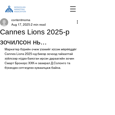
contentmoma
Aug 17, 2025
2 min read
Cannes Lions 2025-р
зочилсон нь...
Маркетер бүрийн очиж үзэхийг хүсэж мөрөөддөг 
Cannes Lions 2025-нд биеэр зочоод гайхалтай 
зүйлсээр нүдээ баясган ирсэн дараагийн зочин 
Смарт Брокерс ХХК-н захирал Д.Солонго та 
бүхэндээ сэтгэгдлээ хуваалцаж байна. 