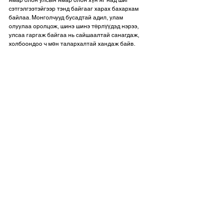
сэтгэлгээтэйгээр тэнд байгааг харах бахархам 
байлаа. Монголчууд бусадтай адил, улам 
олуулаа оролцож, шинэ шинэ төрлүүдэд нэрээ, 
улсаа гаргаж байгаа нь сайшаалтай санагдаж, 
холбоондоо ч мөн талархалтай хандаж байв.