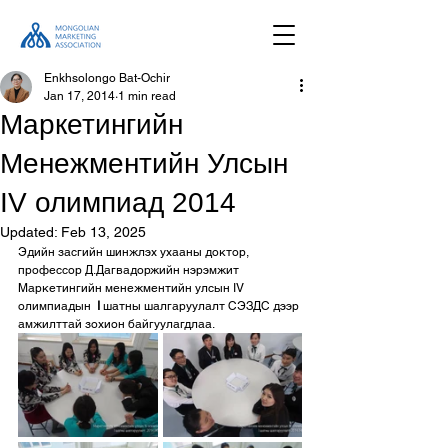
Enkhsolongo Bat-Ochir
Jan 17, 2014
1 min read
Маркетингийн
Менежментийн Улсын
IV олимпиад 2014
Updated:
Feb 13, 2025
Эдийн засгийн шинжлэх ухааны доктор, 
профессор Д.Дагвадоржийн нэрэмжит 
Mаркетингийн менежментийн улсын IV 
олимпиадын
  I 
шатны шалгаруулалт СЭЗДС дээр 
амжилттай зохион байгуулагдлаа.